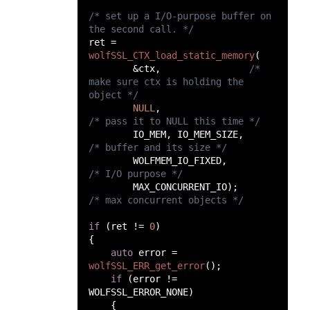
/* set up a I/O-purpose buffer on 
ret = 
wolfSSL_CTX_load_static_memory
        &ctx,                
/* 
make sure ctx is holding the 
NULL
,                           
        IO_MEM, IO_MEM_SIZE,     
        WOLFMEM_IO_FIXED,  
        MAX_CONCURRENT_IO);         
if 
(ret != 
0
auto
 error = 
wolfSSL_ERR_get_error
if 
(error != 