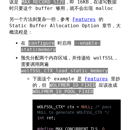
该是
MAX_RECORD_SIZE
，即 16KB，在读写数据
时只要这个 buffer 够用，就不会出现 malloc
另一个方法则复杂一些，参考
Features
的
Static Buffer Allocation Option 章节，大
概流程是：
在
configure
时启用
--enable-
staticmemory
预先分配两个内存区域，并传递给 wolfSSL，
需要调用两遍
wolfSSL_CTX_load_static_memory
下面这个 example 是
Features
里抄
的，但
WOLFMEM_IO_FIXED
应该改成
WOLFMEM_IO_POOL_FIXED
WOLFSSL_CTX* ctx = 
NULL
; 
/* pass 
int
#define 
MAX_CONCURRENT_TLS  