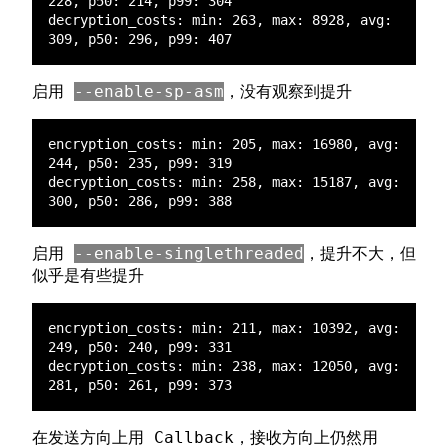
decryption_costs: min: 263, max: 8928, avg: 
启用
--enable-sp-asm
，没有观察到提升
encryption_costs: min: 205, max: 16980, avg: 
decryption_costs: min: 258, max: 15187, avg: 
启用
--enable-singlethreaded
，提升不大，但
似乎是有些提升
encryption_costs: min: 211, max: 10392, avg: 
decryption_costs: min: 238, max: 12050, avg: 
在发送方向上用 Callback，接收方向上仍然用