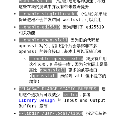
enable-sp-asm
(性能)启用各种加速，不过
这些在我的测试中并没有带来显著提升
--enable-singlethreaded
(性能)如果能
保证进程不会并发访问 wolfssl，可以启用
--enable-ed25519
因为用到了 ed25519
相关功能
--enable-opensslall
因为旧的代码是
openssl 写的，启用这个后会暴露非常多
openssl 的兼容接口，基本上可以无缝迁移
--enable-opensslextra
我没有启用
这个选项，但是提一嘴，因为它实际上是暴
露比
opensslall
更多的兼容接口
(
opensslall
虽然叫 all 但不是它的
超集)
CFLAGS="-DLARGE_STATIC_BUFFERS"
启
用这个选项后可以减少
malloc
，参考
Library Design
的 Input and Output
Buffers 章节
--libdir=/usr/local/lib64
指定安装路