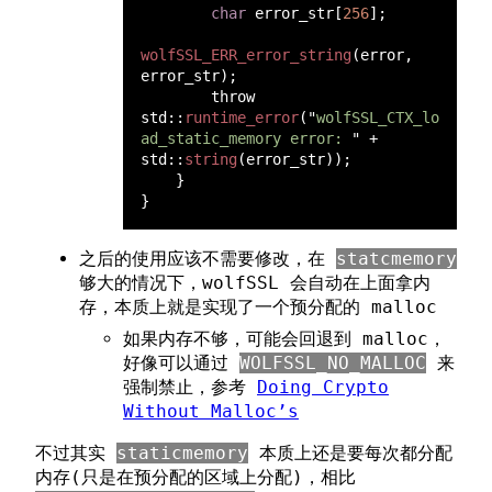
char
 error_str[
256
wolfSSL_ERR_error_string
(error, 
        throw 
std::
runtime_error
("
wolfSSL_CTX_lo
ad_static_memory error: 
" + 
std::
string
之后的使用应该不需要修改，在
statcmemory
够大的情况下，wolfSSL 会自动在上面拿内
存，本质上就是实现了一个预分配的 malloc
如果内存不够，可能会回退到 malloc，
好像可以通过
WOLFSSL_NO_MALLOC
来
强制禁止，参考
Doing Crypto
Without Malloc’s
不过其实
staticmemory
本质上还是要每次都分配
内存(只是在预分配的区域上分配)，相比