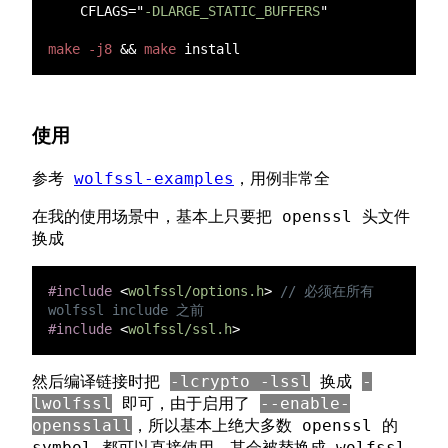
    CFLAGS="
-DLARGE_STATIC_BUFFERS
make -j8 
&& 
make
使用
参考
wolfssl-examples
，用例非常全
在我的使用场景中，基本上只要把 openssl 头文件
换成
#include 
<
wolfssl/options.h
> 
// 必须在所有 
#include 
<
wolfssl/ssl.h
然后编译链接时把
-lcrypto -lssl
换成
-
lwolfssl
即可，由于启用了
--enable-
opensslall
，所以基本上绝大多数 openssl 的
symbol 都可以直接使用，其会被替换成 wolfssl