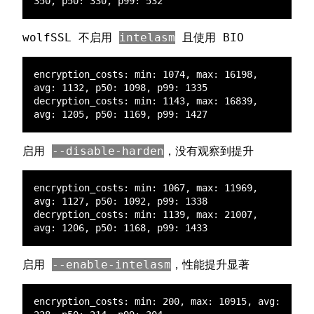
wolfSSL 不启用
intelasm
且使用 BIO
encryption_costs: min: 1074, max: 16198, 
decryption_costs: min: 1143, max: 16839, 
启用
--disable-harden
，没有观察到提升
encryption_costs: min: 1067, max: 11969, 
decryption_costs: min: 1139, max: 21007, 
启用
--enable-intelasm
，性能提升显著
encryption_costs: min: 200, max: 10915, avg: 